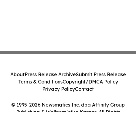
About
Press Release Archive
Submit Press Release
Terms & Conditions
Copyright/DMCA Policy
Privacy Policy
Contact
© 1995-2026 Newsmatics Inc. dba Affinity Group
Publishing & Wellness Wire Kansas. All Rights
Reserved.
Cookie Settings / Your Privacy Choices