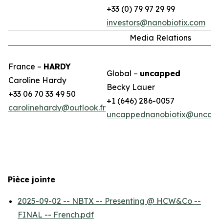
+33 (0) 79 97 29 99
investors@nanobiotix.com
Media Relations
France –
HARDY
Global –
uncapped
Caroline Hardy
Becky Lauer
+33 06 70 33 49 50
+1 (646) 286-0057
carolinehardy@outlook.fr
uncappednanobiotix@uncap
Pièce jointe
2025-09-02 -- NBTX -- Presenting @ HCW&Co --
FINAL -- French.pdf